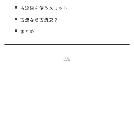
古流鋏を使うメリット
古流なら古流鋏？
まとめ
広告