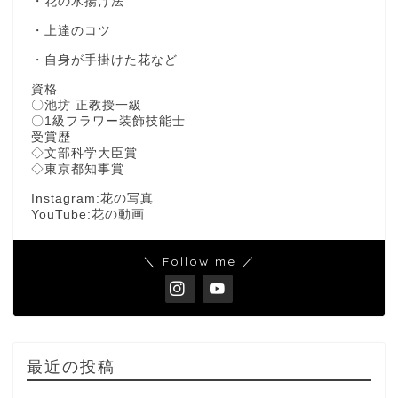
・花の水揚げ法
・上達のコツ
・自身が手掛けた花など
資格
〇池坊 正教授一級
〇1級フラワー装飾技能士
受賞歴
◇文部科学大臣賞
◇東京都知事賞
Instagram:花の写真
YouTube:花の動画
＼ Follow me ／
最近の投稿