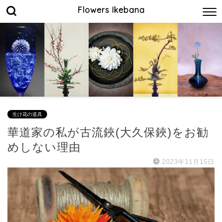
Flowers Ikebana
生け花の道具
華道家の私が古流鋏(大久保鋏)をお勧
めしない理由
2023年11月15日